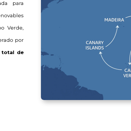
ñada para
enovables
bo Verde,
derado por
 total de