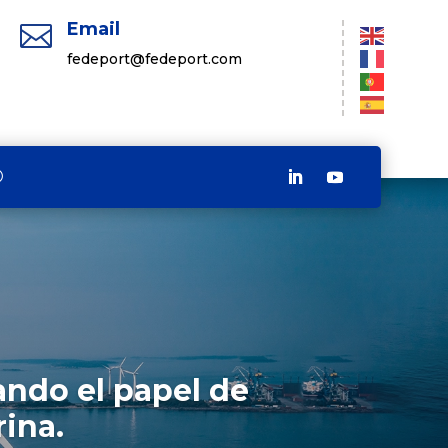
Email

fedeport@fedeport.com
ando el papel de
rina.